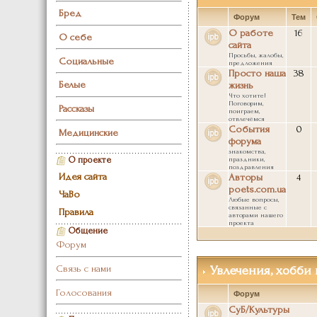
Бред
Форум
Тем
О работе
16
О себе
сайта
Просьбы, жалобы,
Социальные
предложения
Просто наша
38
Белые
жизнь
Что хотите!
Поговорим,
Рассказы
поиграем,
отвлечёмся
События
0
Медицинские
форума
знакомства,
праздники,
О проекте
поздравления
Идея сайта
Авторы
4
poets.com.ua
ЧаВо
Любые вопросы,
связанные с
Правила
авторами нашего
проекта
Общение
Форум
Увлечения, хобби
Связь с нами
Голосования
Форум
СуБ/Культуры