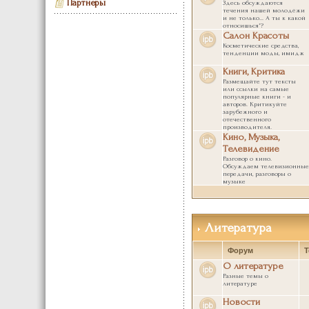
Партнеры
Здесь обсуждаются
течения нашей молодёжи
и не только... А ты к какой
относишься*?
Салон Красоты
Косметические средства,
тенденции моды, имидж
Книги, Критика
Размещайте тут тексты
или ссылки на самые
популярные книги - и
авторов. Критикуйте
зарубежного и
отечественного
производителя.
Кино, Музыка,
Телевидение
Разговор о кино.
Обсуждаем телевизионные
передачи, разговоры о
музыке
Литература
Форум
Т
О литературе
Разные темы о
литературе
Новости