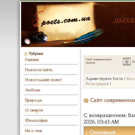
Рубрики
Главная
Сайт современных
П
поэтов
Новости сайта
Здравствуйте Гость (
Вхо
Новогодний сюжет
Регистрация
)
Любовь
Сайт современны
Природа
О смерти
С возвращением; Ва
Философия
2026, 03:43 AM
Ни о чем
Основной