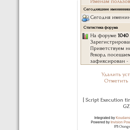
Именам пользов
Сегодняшние именинник
Сегодня именин
Статистика форума
На форуме
1040
Зарегистриров
Приветствуем н
Рекорд посещае
зафиксирован -
Удалить ус
Отметить 
[ Script Execution ti
GZ
Integrated by
Koudans
Powered by
Invision Po
IPB Orang