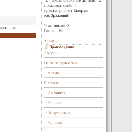
10
пользователь(ей) активно (
2
пользователь(ей)
просматривают
Галерея
изображений
)
Участников: 0
ержание.
Гостей: 10
далее...
Произведения
Авторы
Наше творчество
-
Архив
Галерея
-
Добавить
-
Личные
-
Популярные
-
Лучшие