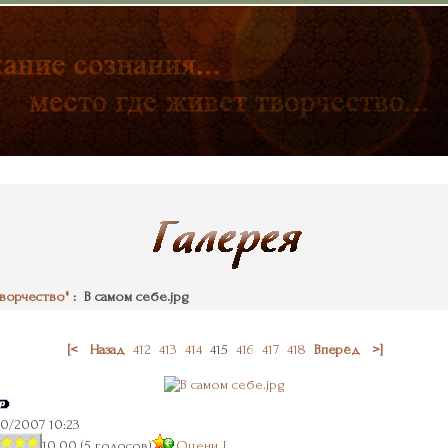
ворчество"
: В самом себе.jpg
[<
Назад
412
413
414
415
416
417
418
Вперёд
>]
10/2007 10:23
10.00 (5 голосов)
Оцени !