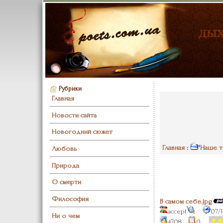
Рубрики
Главная
Новости сайта
Новогодний сюжет
Главная
:
"Наше т
Любовь
Природа
О смерти
Философия
В самом себе.jpg
accept
07/
Ни о чем
4708
0