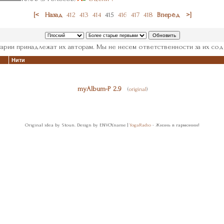
[<
Назад
412
413
414
415
416
417
418
Вперёд
>]
арии принадлежат их авторам. Мы не несем ответственности за их сод
Нити
myAlbum-P 2.9
(
original
)
Original idea by Stoun. Design by ENVOY.name |
YogaRadio
- Жизнь в гармонии!