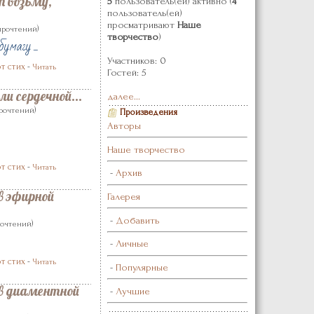
т возьму,
5
пользователь(ей) активно (
4
пользователь(ей)
просматривают
Наше
)
 прочтений
творчество
)
умагу ...
Участников: 0
т стих
-
Читать
Гостей: 5
ли сердечной...
далее...
)
прочтений
Произведения
Авторы
Наше творчество
т стих
-
Читать
-
Архив
в эфирной
Галерея
-
Добавить
)
рочтений
-
Личные
т стих
-
Читать
-
Популярные
в диаментной
-
Лучшие