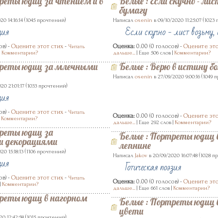
еты юдиц за чтением и в
Белые
:
Если скучно - лис
бумагу
(
)
(
20 14:16:14
1045 прочтений
Написал
osenin
в 09/10/2020 11:25:07
1023
зия
Если скучно - лист возьму, б
ов) -
Оцените этот стих
-
Оценка:
0.00 (0 голосов) -
Оцените это
Читать
|
Комментарии?
дальше...
| Еще 506 слов |
Комментарии?
реты юдиц за млечными
Белые
:
Верю в истину бо
(
Написал
osenin
в 27/09/2020 9:00:16
1049 
(
)
20 21:01:17
1033 прочтений
зия
ов) -
Оцените этот стих
-
Читать
Оценка:
0.00 (0 голосов) -
Оцените это
|
Комментарии?
дальше...
| Еще 292 слов |
Комментарии?
реты юдиц за
Белые
:
Портреты юдиц 
 декорациями
лепнине
(
)
20 15:18:13
1106 прочтений
(
Написал
Jakov
в 20/09/2020 16:07:48
1028 п
зия
Готическая поэзия
ов) -
Оцените этот стих
-
Читать
Оценка:
0.00 (0 голосов) -
Оцените это
|
Комментарии?
дальше...
| Еще 661 слов |
Комментарии?
реты юдиц в нагорном
Белые
:
Портреты юдиц 
цвети
(
)
20 12:42:58
1015 прочтений