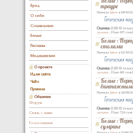
Белые
:
Портр
трауре
Бред
Написал
Jakov
в 09/10/20
О себе
Готическая поэ
Социальные
Оценка:
0.00 (0 голос
дальше...
| Еще 637 слов 
Белые
Белые
:
Порт
столами
Рассказы
Написал
Jakov
в 02/10/20
Медицинские
Готическая поэ
О проекте
Оценка:
0.00 (0 голос
дальше...
| Еще 691 слов 
Идея сайта
Белые
:
Порт
ЧаВо
винтажными
Правила
Написал
Jakov
в 26/09/20
Готическая поэ
Общение
Форум
Оценка:
0.00 (0 голос
Связь с нами
дальше...
| Еще 724 слов 
Белые
:
Порт
Голосования
сумраке
Написал
Jakov
в 11/09/20