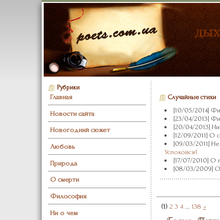
Рубрики
Главная
Случайные стихи
[10/05/2014] Ф
Новости сайта
[23/04/2013] Ф
[20/04/2013] Н
Новогодний сюжет
[12/09/2011] О 
[09/03/2011] 
Любовь
Успокойся!
[17/07/2010] О
Природа
[08/03/2009] 
О смерти
Философия
(1)
2
3
4
...
138
»
Ни о чем