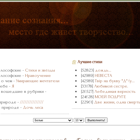
Лучшие стихи
илософские -
Стихи и звёзды
[52823]
дождь...
илософские -
Нравоучение
[42989]
НЕВЕСТА
и о чем -
Умирающие мечтатели
[42589]
Твір на букву "Д" (у...
себе -
Я
[33178]
Любимой сестре.
Не вошедшие в рубрики -
[26527]
Лебединая верность
[24628]
МОЕЙ ПОДРУГЕ
 природе -
///////////////
[22961]
Две жизни, одна смерть
О природе -
Дочь леса